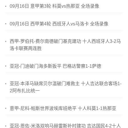
09月16日 意甲第3轮 科莫vs热那亚 全场录像
09月16日 西甲第4轮 西班牙人vs马洛卡 全场录像
西甲-罗伯托-费尔南德破门基克建功 十人西班牙人3-2马
洛卡联赛两连胜
亚冠-门迪破门海多斯扳平 巴格达警察1-1萨德
亚冠-本泽马缺席贝尔温破门难救主 十人吉达联合客场1-
2阿布扎比统一
意甲-尼科-帕斯世界波埃库班绝平 十人科莫1-1热那亚
亚冠-恩佐-米洛双响马赫雷斯补时建功 吉达国民4-2十人