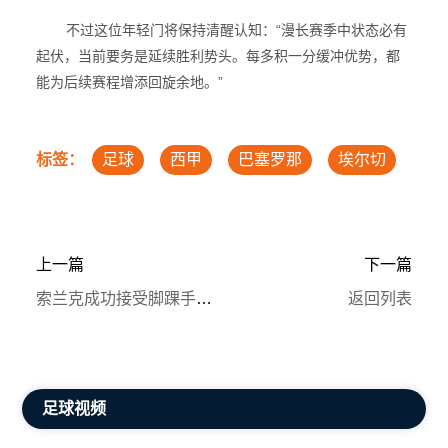
不过这位年轻门将保持清醒认知：“漫长赛季中状态必有
起伏，当前要务是延续胜利势头。每多积一分缓冲优势，都
能为后续赛程增添回旋余地。”
标签：
足球
西甲
巴塞罗那
埃尔切
上一篇
下一篇
索兰克成功接受脚踝手术 热刺前锋期待早日复出
返回列表
足球视频