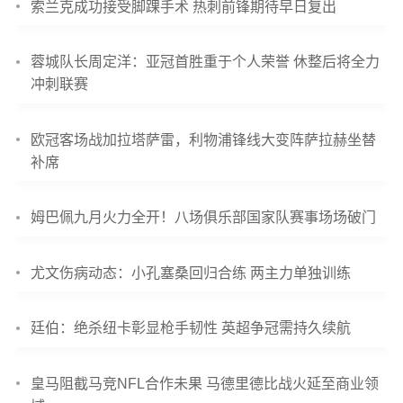
索兰克成功接受脚踝手术 热刺前锋期待早日复出
蓉城队长周定洋：亚冠首胜重于个人荣誉 休整后将全力
冲刺联赛
欧冠客场战加拉塔萨雷，利物浦锋线大变阵萨拉赫坐替
补席
姆巴佩九月火力全开！八场俱乐部国家队赛事场场破门
尤文伤病动态：小孔塞桑回归合练 两主力单独训练
廷伯：绝杀纽卡彰显枪手韧性 英超争冠需持久续航
皇马阻截马竞NFL合作未果 马德里德比战火延至商业领