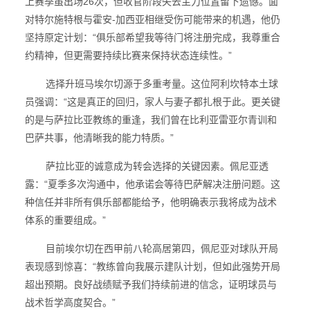
上赛季虽出场26次，但收官阶段失去主力位置留下遗憾。面
对特尔施特根与霍安-加西亚相继受伤可能带来的机遇，他仍
坚持原定计划：“俱乐部希望我等待门将注册完成，我尊重合
约精神，但更需要持续比赛来保持状态连续性。”
选择升班马埃尔切源于多重考量。这位阿利坎特本土球
员强调：“这是真正的回归，家人与妻子都扎根于此。更关键
的是与萨拉比亚教练的重逢，我们曾在比利亚雷亚尔青训和
巴萨共事，他清晰我的能力特质。”
萨拉比亚的诚意成为转会选择的关键因素。佩尼亚透
露：“夏季多次沟通中，他承诺会等待巴萨解决注册问题。这
种信任并非所有俱乐部都能给予，他明确表示我将成为战术
体系的重要组成。”
目前埃尔切在西甲前八轮高居第四，佩尼亚对球队开局
表现感到惊喜：“教练曾向我展示建队计划，但如此强势开局
超出预期。良好战绩赋予我们持续前进的信念，证明球员与
战术哲学高度契合。”