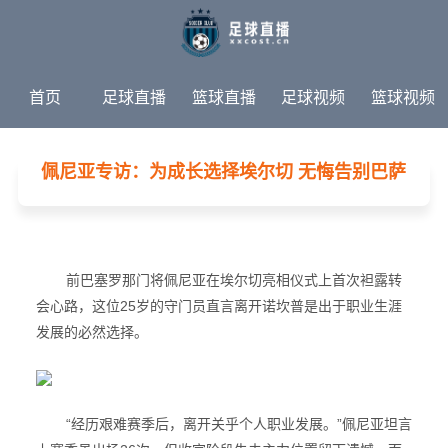
首页
足球直播
篮球直播
足球视频
篮球视频
足球新闻
篮球新闻
体育专题
佩尼亚专访：为成长选择埃尔切 无悔告别巴萨
前巴塞罗那门将佩尼亚在埃尔切亮相仪式上首次袒露转
会心路，这位25岁的守门员直言离开诺坎普是出于职业生涯
发展的必然选择。
“经历艰难赛季后，离开关乎个人职业发展。”佩尼亚坦言