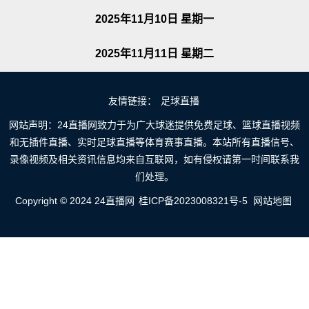
2025年11月10日 星期一
2025年11月11日 星期二
友情链接：
足球直播
网站声明：24直播网致力于为广大球迷提供免费足球、篮球直播视频
和无插件直播、实时足球直播等体育赛事直播。本站所有直播信号、
录像视频及相关资讯信息均来自互联网，如有侵权请第一时间联系我
们处理。
Copyright © 2024 24直播网
桂ICP备2023008321号-5
网站地图