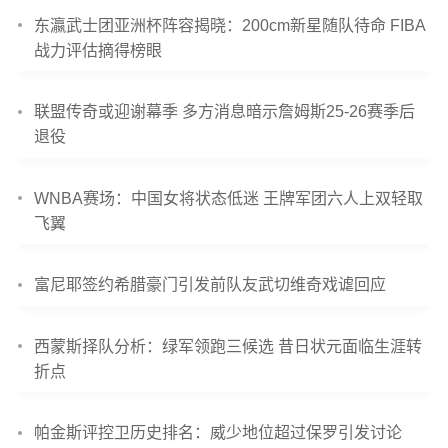
东瀛武士团亚洲杯阵容揭晓：200cm新星随队待命 FIBA
战力评估摘得榜眼
联盟传奇或迎谢幕季 多方消息暗示詹姆斯25-26赛季后
退役
WNBA赛场：中国女将状态低迷 王牌军团六人上双轻取
飞翼
富尼耶签约希腊豪门引发前队友武切维奇戏谑回应
西蒙斯择队分析：绿军领跑三候选 昔日状元面临生涯转
折点
帕金斯评控卫历史排名：威少地位超过保罗引发讨论