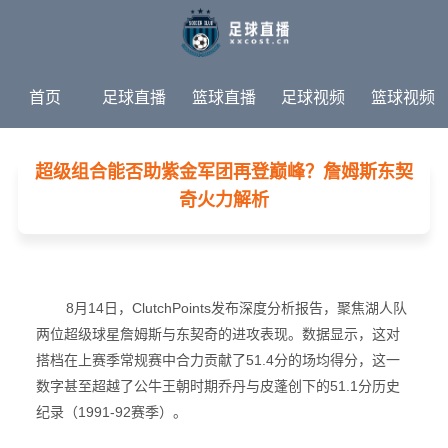
首页
足球直播
篮球直播
足球视频
篮球视频
足球新闻
篮球新闻
体育专题
超级组合能否助紫金军团再登巅峰？詹姆斯东契
奇火力解析
8月14日，ClutchPoints发布深度分析报告，聚焦湖人队
两位超级球星詹姆斯与东契奇的进攻表现。数据显示，这对
搭档在上赛季常规赛中合力贡献了51.4分的场均得分，这一
数字甚至超越了公牛王朝时期乔丹与皮蓬创下的51.1分历史
纪录（1991-92赛季）。