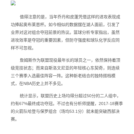
值得注意的是，当年乔丹和皮蓬凭借这样的进攻表现成
功捧起奥布莱恩杯。如今相似的数据摆在湖人面前，引发了
业界对这对组合夺冠前景的热议。篮球分析专家指出，虽然
进攻效率是夺冠的重要因素，但防守强度和球队化学反应同
样不可忽视。
詹姆斯作为联盟现役最年长的球员之一，依然保持着顶
级竞技状态；而来自斯洛文尼亚的年轻核心东契奇，则连续
三个赛季入选最佳阵容一阵。这种新老结合的独特搭档模
式，在NBA历史上并不多见。
统计显示，联盟历史上场均得分超过50分的二人组中，
约有67%最终成功夺冠。不过也有分析师提醒，2017-18赛季
的火箭队哈登与保罗组合（场均53.1分）就未能突破西部决
赛。