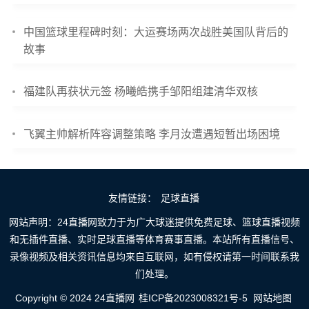
中国篮球里程碑时刻：大运赛场两次战胜美国队背后的
故事
福建队再获状元签 杨曦皓携手邹阳组建清华双核
飞翼主帅解析阵容调整策略 李月汝遭遇短暂出场困境
友情链接：
足球直播
网站声明：24直播网致力于为广大球迷提供免费足球、篮球直播视频
和无插件直播、实时足球直播等体育赛事直播。本站所有直播信号、
录像视频及相关资讯信息均来自互联网，如有侵权请第一时间联系我
们处理。
Copyright © 2024 24直播网
桂ICP备2023008321号-5
网站地图