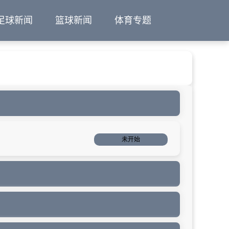
足球新闻
篮球新闻
体育专题
未开始