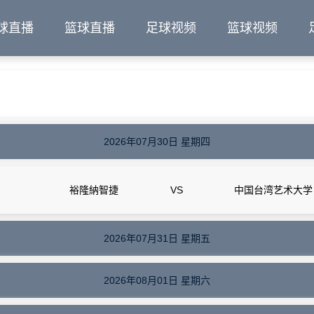
球直播
篮球直播
足球视频
篮球视频
2026年07月30日 星期四
裕隆納智捷
VS
中国台湾艺术大学
2026年07月31日 星期五
2026年08月01日 星期六