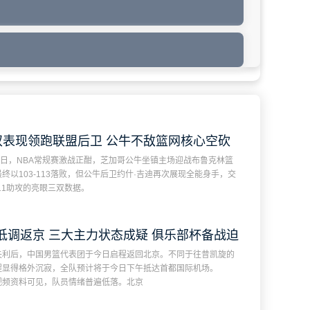
双表现领跑联盟后卫 公牛不敌篮网核心空砍
4日，NBA常规赛激战正酣，芝加哥公牛坐镇主场迎战布鲁克林篮
28+11+11
终以103-113落败，但公牛后卫约什·吉迪再次展现全能身手，交
板11助攻的亮眼三双数据。
低调返京 三大主力状态成疑 俱乐部杯备战迫
失利后，中国男篮代表团于今日启程返回北京。不同于往昔凯旋的
在眉睫
程显得格外沉寂，全队预计将于今日下午抵达首都国际机场。
视频资料可见，队员情绪普遍低落。北京