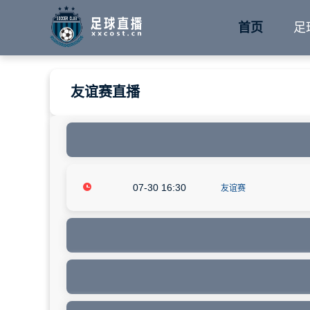
首页
足
友谊赛直播
07-30 16:30
友谊赛