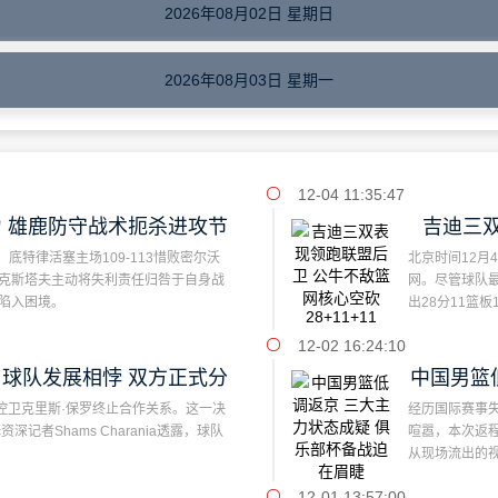
2026年08月02日 星期日
2026年08月03日 星期一
12-04 11:35:47
 雄鹿防守战术扼杀进攻节
吉迪三
，底特律活塞主场109-113惜败密尔沃
北京时间12月
奏
克斯塔夫主动将失利责任归咎于自身战
网。尽管球队最
陷入困境。
出28分11篮
12-02 16:24:10
球队发展相悖 双方正式分
中国男篮
控卫克里斯·保罗终止合作关系。这一决
经历国际赛事
扬镳
c资深记者Shams Charania透露，球队
喧嚣，本次返
从现场流出的
12-01 13:57:00