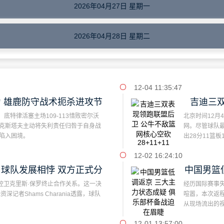
2026年04月27日 星期一
2026年04月28日 星期二
12-04 11:35:47
 雄鹿防守战术扼杀进攻节
吉迪三
，底特律活塞主场109-113惜败密尔沃
北京时间12月
奏
克斯塔夫主动将失利责任归咎于自身战
网。尽管球队最
陷入困境。
出28分11篮
12-02 16:24:10
球队发展相悖 双方正式分
中国男篮
控卫克里斯·保罗终止合作关系。这一决
经历国际赛事
扬镳
c资深记者Shams Charania透露，球队
喧嚣，本次返
从现场流出的
12-01 13:57:00