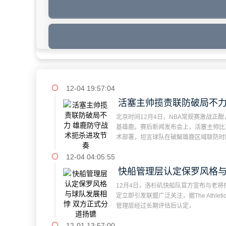
12-04 19:57:04
活塞主帅揽责联防破局不力
北京时间12月4日，NBA常规赛激战正酣
基雄鹿。赛后新闻发布会上，活塞主帅比
术部署，坦言球队在破解雄鹿区域联防时
12-04 04:05:55
快船管理层认定保罗风格与
12月4日，洛杉矶快船队官方宣布与老将
道
定立即引发联盟广泛关注，据The Athleti
管理层经过长期评估后认定，
12-01 13:57:00