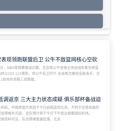
双表现领跑联盟后卫 公牛不敌篮网核心空砍
4日，NBA常规赛激战正酣，芝加哥公牛坐镇主场迎战布鲁克林篮
28+11+11
终以103-113落败，但公牛后卫约什·吉迪再次展现全能身手，交
板11助攻的亮眼三双数据。
低调返京 三大主力状态成疑 俱乐部杯备战迫
失利后，中国男篮代表团于今日启程返回北京。不同于往昔凯旋的
在眉睫
程显得格外沉寂，全队预计将于今日下午抵达首都国际机场。
视频资料可见，队员情绪普遍低落。北京