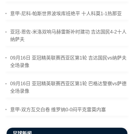
意甲-尼科-帕斯世界波埃库班绝平 十人科莫1-1热那亚
亚冠-恩佐-米洛双响马赫雷斯补时建功 吉达国民4-2十人
纳萨夫
09月16日 亚冠精英联赛西亚区第1轮 吉达国民vs纳萨夫
全场录像
09月16日 亚冠精英联赛西亚区第1轮 巴格达警察vs萨德
全场录像
意甲-双方互交白卷 维罗纳0-0闷平克雷莫内塞
足球新闻