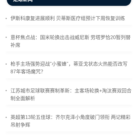
伊斯科康复进展顺利 贝蒂斯医疗组预计下周恢复训练
意杯焦点战：国米轮换出击战威尼斯 劳塔罗恰20暂列替
补席
枪手主场强势迎战"小蜜蜂"，蒂亚戈状态火热能否改写
87年客场魔咒？
江苏城市足球联赛赛制革新：主客场轮换+淘汰赛双回合
制全面解析
英超第13轮五佳球：齐尔克泽小角度破门领衔 两记精彩
吊射争辉