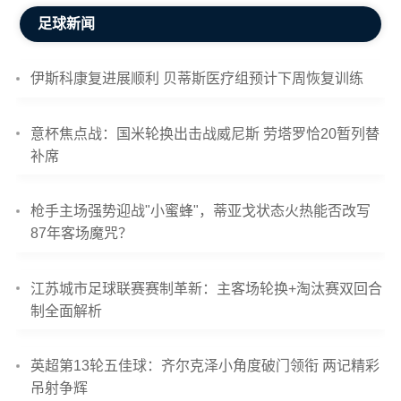
足球新闻
伊斯科康复进展顺利 贝蒂斯医疗组预计下周恢复训练
意杯焦点战：国米轮换出击战威尼斯 劳塔罗恰20暂列替
补席
枪手主场强势迎战"小蜜蜂"，蒂亚戈状态火热能否改写
87年客场魔咒？
江苏城市足球联赛赛制革新：主客场轮换+淘汰赛双回合
制全面解析
英超第13轮五佳球：齐尔克泽小角度破门领衔 两记精彩
吊射争辉