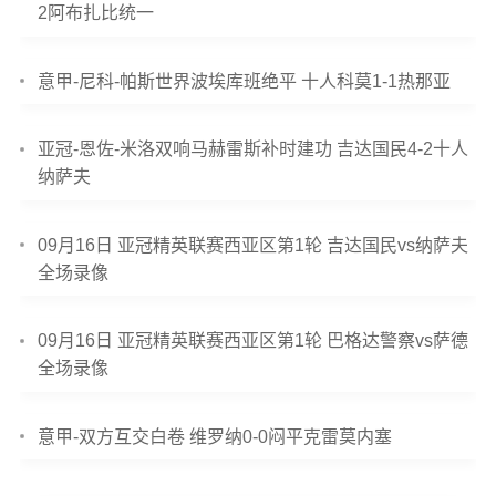
2阿布扎比统一
意甲-尼科-帕斯世界波埃库班绝平 十人科莫1-1热那亚
亚冠-恩佐-米洛双响马赫雷斯补时建功 吉达国民4-2十人
纳萨夫
09月16日 亚冠精英联赛西亚区第1轮 吉达国民vs纳萨夫
全场录像
09月16日 亚冠精英联赛西亚区第1轮 巴格达警察vs萨德
全场录像
意甲-双方互交白卷 维罗纳0-0闷平克雷莫内塞