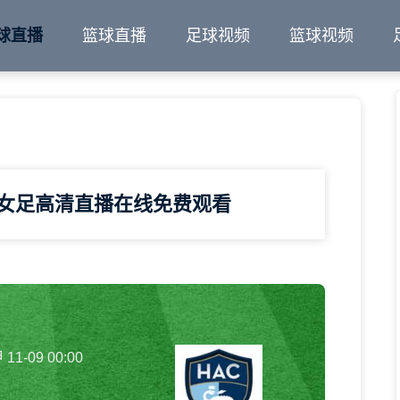
球直播
篮球直播
足球视频
篮球视频
尔女足高清直播在线免费观看
11-09 00:00