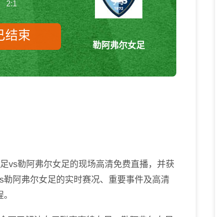
2:1
已结束
勒阿弗尔女足
南特女足vs勒阿弗尔女足 法女甲
女足vs勒阿弗尔女足的现场高清免费直播，并获
s勒阿弗尔女足的实时赛况、重要事件及高清
程。