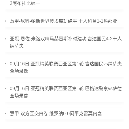
2阿布扎比统一
意甲-尼科-帕斯世界波埃库班绝平 十人科莫1-1热那亚
亚冠-恩佐-米洛双响马赫雷斯补时建功 吉达国民4-2十人
纳萨夫
09月16日 亚冠精英联赛西亚区第1轮 吉达国民vs纳萨夫
全场录像
09月16日 亚冠精英联赛西亚区第1轮 巴格达警察vs萨德
全场录像
意甲-双方互交白卷 维罗纳0-0闷平克雷莫内塞