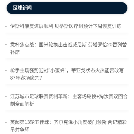
足球新闻
伊斯科康复进展顺利 贝蒂斯医疗组预计下周恢复训练
意杯焦点战：国米轮换出击战威尼斯 劳塔罗恰20暂列替
补席
枪手主场强势迎战"小蜜蜂"，蒂亚戈状态火热能否改写
87年客场魔咒？
江苏城市足球联赛赛制革新：主客场轮换+淘汰赛双回合
制全面解析
英超第13轮五佳球：齐尔克泽小角度破门领衔 两记精彩
吊射争辉