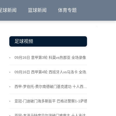
足球新闻
篮球新闻
体育专题
足球视频
09月16日 意甲第3轮 科莫vs热那亚 全场录像
09月16日 西甲第4轮 西班牙人vs马洛卡 全场录像
西甲-罗伯托-费尔南德破门基克建功 十人西班牙人3-2马洛卡联赛两连胜
亚冠-门迪破门海多斯扳平 巴格达警察1-1萨德
亚冠-本泽马缺席贝尔温破门难救主 十人吉达联合客场1-2阿布扎比统一