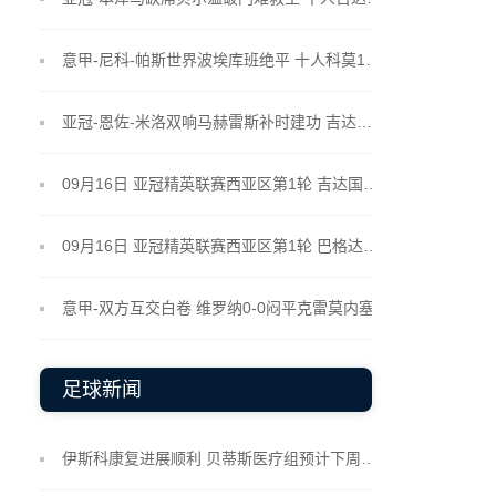
意甲-尼科-帕斯世界波埃库班绝平 十人科莫1-1热那亚
亚冠-恩佐-米洛双响马赫雷斯补时建功 吉达国民4-2十人纳萨夫
09月16日 亚冠精英联赛西亚区第1轮 吉达国民vs纳萨夫 全场录像
09月16日 亚冠精英联赛西亚区第1轮 巴格达警察vs萨德 全场录像
意甲-双方互交白卷 维罗纳0-0闷平克雷莫内塞
足球新闻
伊斯科康复进展顺利 贝蒂斯医疗组预计下周恢复训练