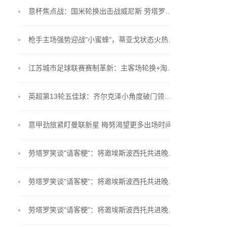
意杯焦点战：国米轮换出击战威尼斯 劳塔罗恰20暂列替补席
枪手主场强势迎战"小蜜蜂"，蒂亚戈状态火热能否改写87年客场魔咒？
江苏城市足球联赛赛制革新：主客场轮换+淘汰赛双回合制全面解析
英超第13轮五佳球：齐尔克泽小角度破门领衔 两记精彩吊射争辉
意甲劲旅紧盯曼联新星 梅努渴望更多出场时间
劳塔罗笑谈"请客梗"：将邀埃斯波西托共进晚餐 自诩烧烤大师
劳塔罗笑谈"请客梗"：将邀埃斯波西托共进晚餐 自诩烧烤大师
劳塔罗笑谈"请客梗"：将邀埃斯波西托共进晚餐 自诩烧烤大师