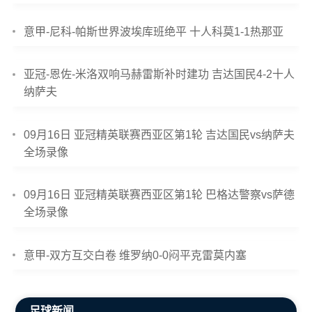
意甲-尼科-帕斯世界波埃库班绝平 十人科莫1-1热那亚
亚冠-恩佐-米洛双响马赫雷斯补时建功 吉达国民4-2十人
纳萨夫
09月16日 亚冠精英联赛西亚区第1轮 吉达国民vs纳萨夫
全场录像
09月16日 亚冠精英联赛西亚区第1轮 巴格达警察vs萨德
全场录像
意甲-双方互交白卷 维罗纳0-0闷平克雷莫内塞
足球新闻