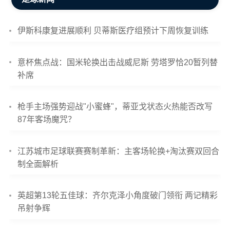
伊斯科康复进展顺利 贝蒂斯医疗组预计下周恢复训练
意杯焦点战：国米轮换出击战威尼斯 劳塔罗恰20暂列替
补席
枪手主场强势迎战"小蜜蜂"，蒂亚戈状态火热能否改写
87年客场魔咒？
江苏城市足球联赛赛制革新：主客场轮换+淘汰赛双回合
制全面解析
英超第13轮五佳球：齐尔克泽小角度破门领衔 两记精彩
吊射争辉