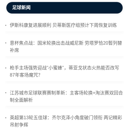
足球新闻
伊斯科康复进展顺利 贝蒂斯医疗组预计下周恢复训练
意杯焦点战：国米轮换出击战威尼斯 劳塔罗恰20暂列替
补席
枪手主场强势迎战"小蜜蜂"，蒂亚戈状态火热能否改写
87年客场魔咒？
江苏城市足球联赛赛制革新：主客场轮换+淘汰赛双回合
制全面解析
英超第13轮五佳球：齐尔克泽小角度破门领衔 两记精彩
吊射争辉