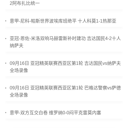
2阿布扎比统一
意甲-尼科-帕斯世界波埃库班绝平 十人科莫1-1热那亚
亚冠-恩佐-米洛双响马赫雷斯补时建功 吉达国民4-2十人
纳萨夫
09月16日 亚冠精英联赛西亚区第1轮 吉达国民vs纳萨夫
全场录像
09月16日 亚冠精英联赛西亚区第1轮 巴格达警察vs萨德
全场录像
意甲-双方互交白卷 维罗纳0-0闷平克雷莫内塞