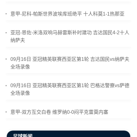
意甲-尼科-帕斯世界波埃库班绝平 十人科莫1-1热那亚
亚冠-恩佐-米洛双响马赫雷斯补时建功 吉达国民4-2十人
纳萨夫
09月16日 亚冠精英联赛西亚区第1轮 吉达国民vs纳萨夫
全场录像
09月16日 亚冠精英联赛西亚区第1轮 巴格达警察vs萨德
全场录像
意甲-双方互交白卷 维罗纳0-0闷平克雷莫内塞
足球新闻