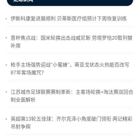
伊斯科康复进展顺利 贝蒂斯医疗组预计下周恢复训练
意杯焦点战：国米轮换出击战威尼斯 劳塔罗恰20暂列替
补席
枪手主场强势迎战"小蜜蜂"，蒂亚戈状态火热能否改写
87年客场魔咒？
江苏城市足球联赛赛制革新：主客场轮换+淘汰赛双回合
制全面解析
英超第13轮五佳球：齐尔克泽小角度破门领衔 两记精彩
吊射争辉