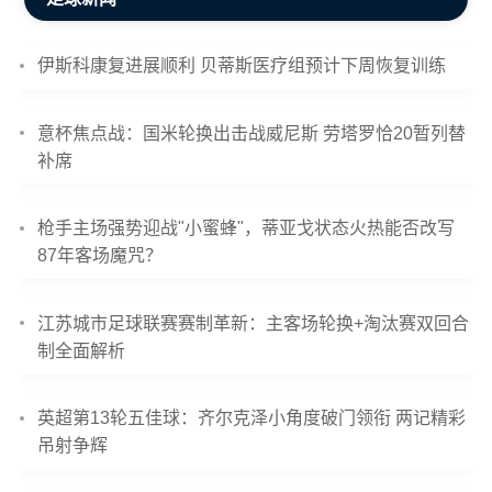
伊斯科康复进展顺利 贝蒂斯医疗组预计下周恢复训练
意杯焦点战：国米轮换出击战威尼斯 劳塔罗恰20暂列替
补席
枪手主场强势迎战"小蜜蜂"，蒂亚戈状态火热能否改写
87年客场魔咒？
江苏城市足球联赛赛制革新：主客场轮换+淘汰赛双回合
制全面解析
英超第13轮五佳球：齐尔克泽小角度破门领衔 两记精彩
吊射争辉