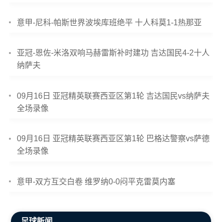
意甲-尼科-帕斯世界波埃库班绝平 十人科莫1-1热那亚
亚冠-恩佐-米洛双响马赫雷斯补时建功 吉达国民4-2十人
纳萨夫
09月16日 亚冠精英联赛西亚区第1轮 吉达国民vs纳萨夫
全场录像
09月16日 亚冠精英联赛西亚区第1轮 巴格达警察vs萨德
全场录像
意甲-双方互交白卷 维罗纳0-0闷平克雷莫内塞
足球新闻