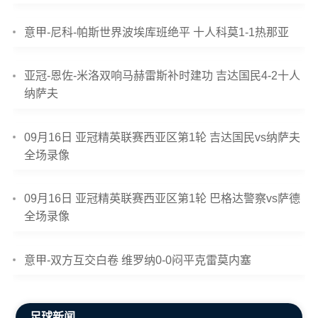
意甲-尼科-帕斯世界波埃库班绝平 十人科莫1-1热那亚
亚冠-恩佐-米洛双响马赫雷斯补时建功 吉达国民4-2十人
纳萨夫
09月16日 亚冠精英联赛西亚区第1轮 吉达国民vs纳萨夫
全场录像
09月16日 亚冠精英联赛西亚区第1轮 巴格达警察vs萨德
全场录像
意甲-双方互交白卷 维罗纳0-0闷平克雷莫内塞
足球新闻