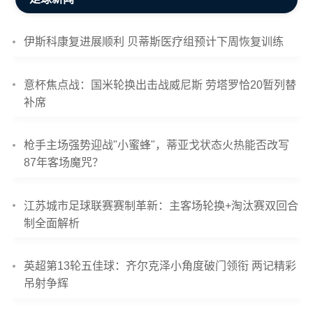
伊斯科康复进展顺利 贝蒂斯医疗组预计下周恢复训练
意杯焦点战：国米轮换出击战威尼斯 劳塔罗恰20暂列替
补席
枪手主场强势迎战"小蜜蜂"，蒂亚戈状态火热能否改写
87年客场魔咒？
江苏城市足球联赛赛制革新：主客场轮换+淘汰赛双回合
制全面解析
英超第13轮五佳球：齐尔克泽小角度破门领衔 两记精彩
吊射争辉