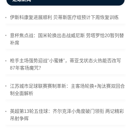
伊斯科康复进展顺利 贝蒂斯医疗组预计下周恢复训练
意杯焦点战：国米轮换出击战威尼斯 劳塔罗恰20暂列替
补席
枪手主场强势迎战"小蜜蜂"，蒂亚戈状态火热能否改写
87年客场魔咒？
江苏城市足球联赛赛制革新：主客场轮换+淘汰赛双回合
制全面解析
英超第13轮五佳球：齐尔克泽小角度破门领衔 两记精彩
吊射争辉