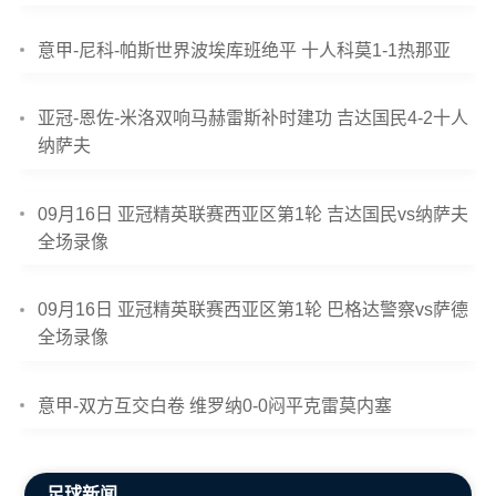
意甲-尼科-帕斯世界波埃库班绝平 十人科莫1-1热那亚
亚冠-恩佐-米洛双响马赫雷斯补时建功 吉达国民4-2十人
纳萨夫
09月16日 亚冠精英联赛西亚区第1轮 吉达国民vs纳萨夫
全场录像
09月16日 亚冠精英联赛西亚区第1轮 巴格达警察vs萨德
全场录像
意甲-双方互交白卷 维罗纳0-0闷平克雷莫内塞
足球新闻