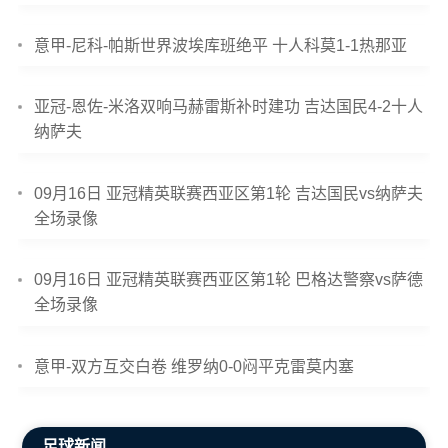
意甲-尼科-帕斯世界波埃库班绝平 十人科莫1-1热那亚
亚冠-恩佐-米洛双响马赫雷斯补时建功 吉达国民4-2十人
纳萨夫
09月16日 亚冠精英联赛西亚区第1轮 吉达国民vs纳萨夫
全场录像
09月16日 亚冠精英联赛西亚区第1轮 巴格达警察vs萨德
全场录像
意甲-双方互交白卷 维罗纳0-0闷平克雷莫内塞
足球新闻