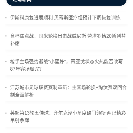
伊斯科康复进展顺利 贝蒂斯医疗组预计下周恢复训练
意杯焦点战：国米轮换出击战威尼斯 劳塔罗恰20暂列替
补席
枪手主场强势迎战"小蜜蜂"，蒂亚戈状态火热能否改写
87年客场魔咒？
江苏城市足球联赛赛制革新：主客场轮换+淘汰赛双回合
制全面解析
英超第13轮五佳球：齐尔克泽小角度破门领衔 两记精彩
吊射争辉