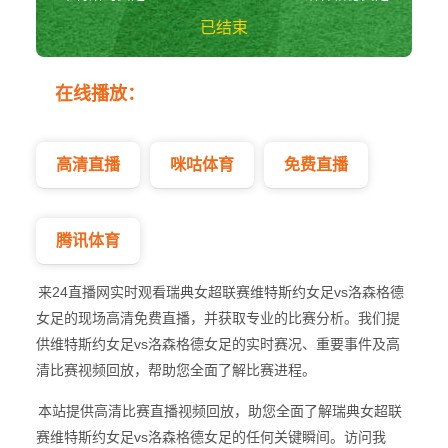
已结束
维特斯约女足vs洛
在线播放：
森格德女足 瑞典
女超
高清直播
咪咕体育
免费直播
腾讯体育
来24直播网实时观看瑞典女超联赛维特斯约女足vs洛森格德
女足的现场高清免费直播，并获取专业的比赛分析。我们提
供维特斯约女足vs洛森格德女足的实时赛况、重要事件及高
清比赛视频回放，帮助您全面了解比赛进程。
本站提供高清比赛直播视频回放，助您全面了解瑞典女超联
赛维特斯约女足vs洛森格德女足的任何关键瞬间。访问我