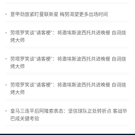
意甲劲旅紧盯曼联新星 梅努渴望更多出场时间
劳塔罗笑谈"请客梗"：将邀埃斯波西托共进晚餐 自诩烧
烤大师
劳塔罗笑谈"请客梗"：将邀埃斯波西托共进晚餐 自诩烧
烤大师
劳塔罗笑谈"请客梗"：将邀埃斯波西托共进晚餐 自诩烧
烤大师
皇马三连平后阿隆索表态：坚信球队正处转折点 客战毕
巴成关键考验