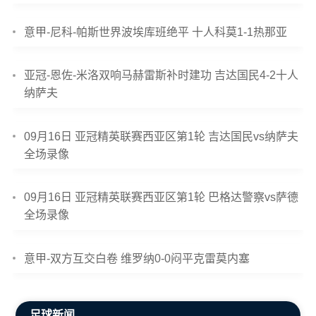
意甲-尼科-帕斯世界波埃库班绝平 十人科莫1-1热那亚
亚冠-恩佐-米洛双响马赫雷斯补时建功 吉达国民4-2十人
纳萨夫
09月16日 亚冠精英联赛西亚区第1轮 吉达国民vs纳萨夫
全场录像
09月16日 亚冠精英联赛西亚区第1轮 巴格达警察vs萨德
全场录像
意甲-双方互交白卷 维罗纳0-0闷平克雷莫内塞
足球新闻