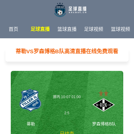
首页
足球直播
篮球直播
足球视频
篮球视频
足球新闻
篮球新闻
体育专题
蒂勒VS罗森博格B队高清直播在线免费观看
挪丙 10-07 01:00
2:5
蒂勒
罗森博格B队
已结束