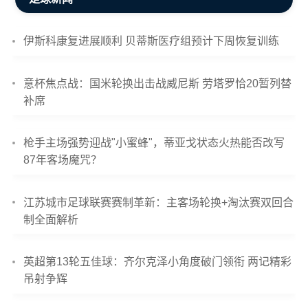
伊斯科康复进展顺利 贝蒂斯医疗组预计下周恢复训练
意杯焦点战：国米轮换出击战威尼斯 劳塔罗恰20暂列替
补席
枪手主场强势迎战"小蜜蜂"，蒂亚戈状态火热能否改写
87年客场魔咒？
江苏城市足球联赛赛制革新：主客场轮换+淘汰赛双回合
制全面解析
英超第13轮五佳球：齐尔克泽小角度破门领衔 两记精彩
吊射争辉