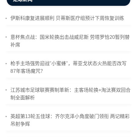
伊斯科康复进展顺利 贝蒂斯医疗组预计下周恢复训练
意杯焦点战：国米轮换出击战威尼斯 劳塔罗恰20暂列替
补席
枪手主场强势迎战"小蜜蜂"，蒂亚戈状态火热能否改写
87年客场魔咒？
江苏城市足球联赛赛制革新：主客场轮换+淘汰赛双回合
制全面解析
英超第13轮五佳球：齐尔克泽小角度破门领衔 两记精彩
吊射争辉