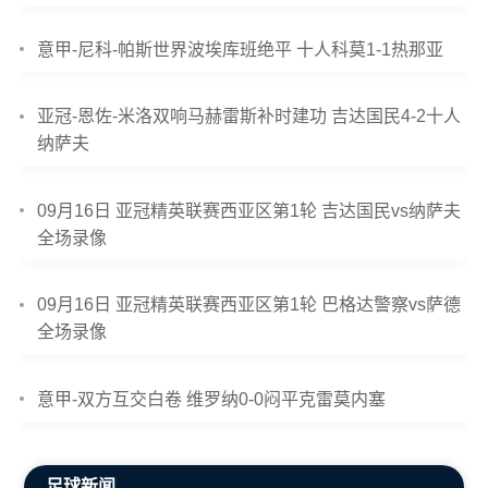
意甲-尼科-帕斯世界波埃库班绝平 十人科莫1-1热那亚
亚冠-恩佐-米洛双响马赫雷斯补时建功 吉达国民4-2十人
纳萨夫
09月16日 亚冠精英联赛西亚区第1轮 吉达国民vs纳萨夫
全场录像
09月16日 亚冠精英联赛西亚区第1轮 巴格达警察vs萨德
全场录像
意甲-双方互交白卷 维罗纳0-0闷平克雷莫内塞
足球新闻