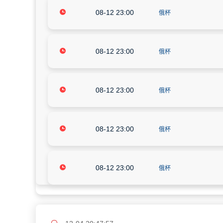
08-12 23:00
俄杯
08-12 23:00
俄杯
08-12 23:00
俄杯
08-12 23:00
俄杯
08-12 23:00
俄杯