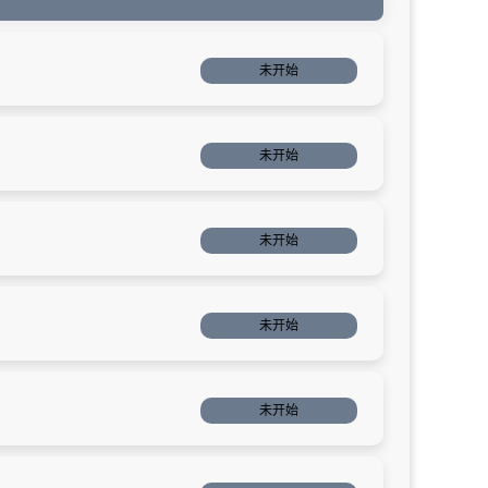
未开始
未开始
未开始
未开始
未开始