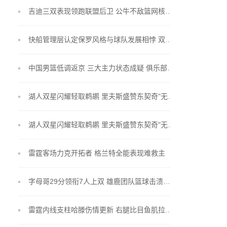
吉迪三双表现领跑联盟后卫 公牛不敌篮网核心空砍28+11+11
快船管理层认定保罗风格与球队发展相悖 双方正式分道扬镳
中国男篮低调返京 三大主力状态成疑 俱乐部杯备战迫在眉睫
湖人双星闪耀轻取鹈鹕 里夫斯盛赞东契奇"无解引力"
湖人双星闪耀轻取鹈鹕 里夫斯盛赞东契奇"无解引力"
雷霆客场力克开拓者 格兰特全能表现难救主
字母哥29分领衔7人上双 雄鹿团队篮球击溃篮网
雷霆内线支柱哈滕伤情更新 右腿比目鱼肌拉伤将休战两周复查