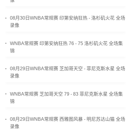
像
08月30日WNBA常规赛 印第安纳狂热 - 洛杉矶火花 全场
录像
WNBA常规赛 印第安纳狂热 76 - 75 洛杉矶火花 全场集
锦
08月29日WNBA常规赛 芝加哥天空 - 菲尼克斯水星 全场
录像
WNBA常规赛 芝加哥天空 79 - 83 菲尼克斯水星 全场集
锦
08月29日WNBA常规赛 西雅图风暴 - 明尼苏达山猫 全场
录像