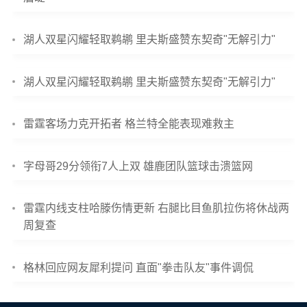
湖人双星闪耀轻取鹈鹕 里夫斯盛赞东契奇"无解引力"
湖人双星闪耀轻取鹈鹕 里夫斯盛赞东契奇"无解引力"
雷霆客场力克开拓者 格兰特全能表现难救主
字母哥29分领衔7人上双 雄鹿团队篮球击溃篮网
雷霆内线支柱哈滕伤情更新 右腿比目鱼肌拉伤将休战两
周复查
格林回应网友犀利提问 直面"拳击队友"事件调侃