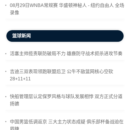
08月29日WNBA常规赛 华盛顿神秘人 - 纽约自由人 全场
录像
篮球新闻
活塞主帅揽责联防破局不力 雄鹿防守战术扼杀进攻节奏
吉迪三双表现领跑联盟后卫 公牛不敌篮网核心空砍
28+11+11
快船管理层认定保罗风格与球队发展相悖 双方正式分道
扬镳
中国男篮低调返京 三大主力状态成疑 俱乐部杯备战迫在
眉睫