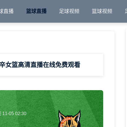
球直播
篮球直播
足球视频
篮球视频
尔辛女篮高清直播在线免费观看
11-05 02:30