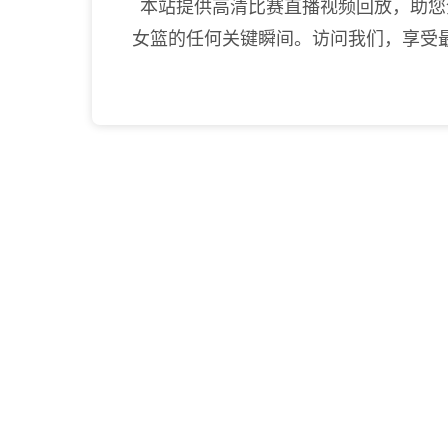
本站提供高清比赛直播视频回放，助您全
女篮的任何关键瞬间。访问我们，享受