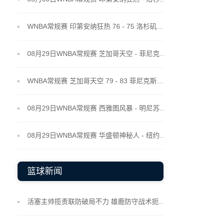
WNBA常规赛 印第安纳狂热 76 - 75 洛杉矶火花 全场集锦
08月29日WNBA常规赛 芝加哥天空 - 菲尼克斯水星 全场录像
WNBA常规赛 芝加哥天空 79 - 83 菲尼克斯水星 全场集锦
08月29日WNBA常规赛 西雅图风暴 - 明尼苏达山猫 全场录像
08月29日WNBA常规赛 华盛顿神秘人 - 纽约自由人 全场录像
篮球新闻
活塞主帅揽责联防破局不力 雄鹿防守战术扼杀进攻节奏