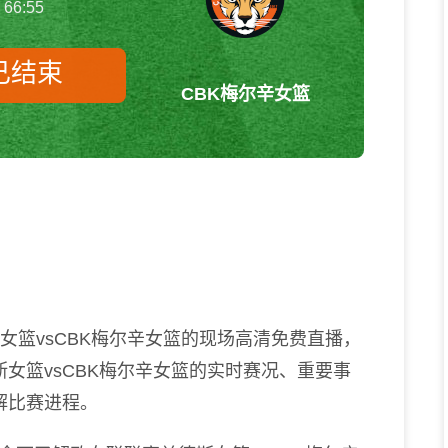
66:55
已结束
CBK梅尔辛女篮
兰德斯女篮vsCBK梅尔辛女篮 欧
女联
女篮vsCBK梅尔辛女篮的现场高清免费直播，
女篮vsCBK梅尔辛女篮的实时赛况、重要事
解比赛进程。