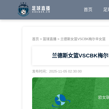
首页
足
首页
>
篮球直播
> 兰德斯女篮VSCBK梅尔辛女篮
兰德斯女篮VSCBK梅
发布时间：2025-11-05 02:30:00
欧女联 